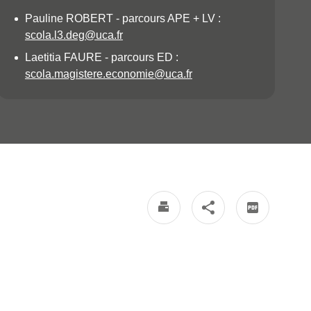
Pauline ROBERT - parcours APE + LV :
scola.l3.deg@uca.fr
Laetitia FAURE - parcours ED :
scola.magistere.economie@uca.fr