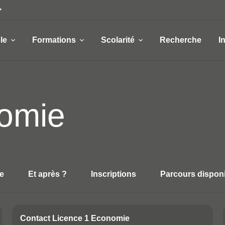
le
Formations
Scolarité
Recherche
I
omie
e
Et après ?
Inscriptions
Parcours dispon
ns de la fiche
Contact Licence 1 Economie