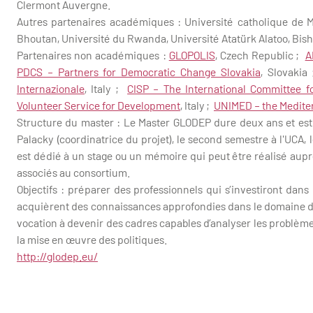
Clermont Auvergne.
Autres partenaires académiques : Université catholique de 
Bhoutan, Université du Rwanda, Université Atatürk Alatoo, Bish
Partenaires non académiques :
GLOPOLIS
, Czech Republic ;
A
PDCS – Partners for Democratic Change Slovakia
, Slovakia
Internazionale
, Italy ;
CISP – The International Committee f
Volunteer Service for Development
, Italy ;
UNIMED – the Mediter
Structure du master : Le Master GLODEP dure deux ans et est 
Palacky (coordinatrice du projet), le second semestre à l'UCA, 
est dédié à un stage ou un mémoire qui peut être réalisé au
associés au consortium.
Objectifs : préparer des professionnels qui s’investiront dans
acquièrent des connaissances approfondies dans le domaine de 
vocation à devenir des cadres capables d’analyser les problème
la mise en œuvre des politiques.
http://glodep.eu/