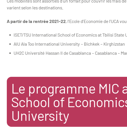
Ces mobilités sont assorties d’un forfait pour couvrir les frais
varient selon les destinations.
A partir de la rentrée 2021-22
, l’Ecole d’Economie de l’UCA vo
ISET/TSU International School of Economics at Tbilisi State U
AIU Ala Too International University – Bichkek – Kirghizstan
UH2C Université Hassan II de Casablanca – Casablanca – Ma
Le programme MIC av
School of Economics 
University