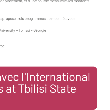
 de déplacement, et d’une bourse mensuelle, les montants
us propose trois programmes de mobilité avec :
niversity – Tbilissi – Géorgie
roc
ec l'International
at Tbilisi State