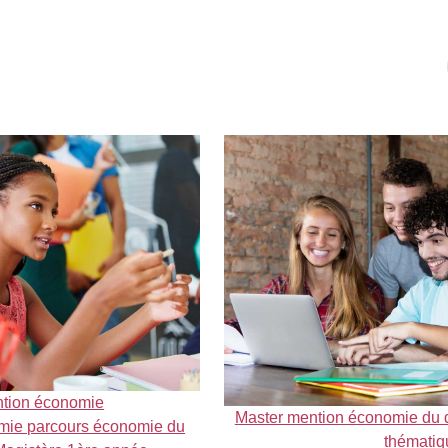
ntion économie
Master mention économie du 
mie parcours économie du
thématiq