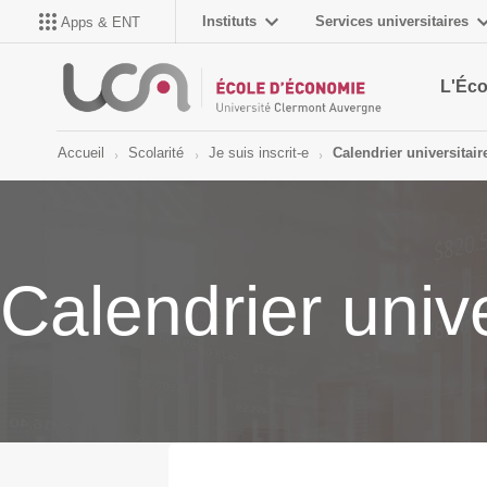
Instituts
Services universitaires
Apps & ENT
L'Éco
Accueil
Scolarité
Je suis inscrit-e
Calendrier universitair
Calendrier unive